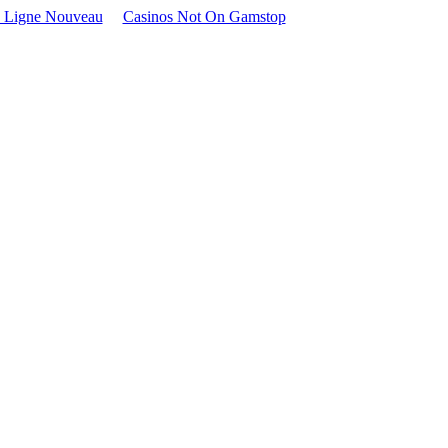
 Ligne Nouveau
Casinos Not On Gamstop